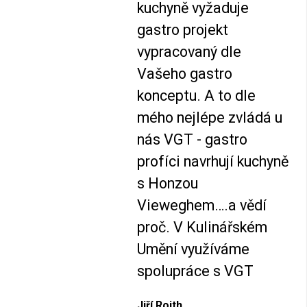
kuchyně vyžaduje
gastro projekt
vypracovaný dle
Vašeho gastro
konceptu. A to dle
mého nejlépe zvládá u
nás VGT - gastro
profíci navrhují kuchyně
s Honzou
Vieweghem….a vědí
proč. V Kulinářském
Umění využíváme
spolupráce s VGT
Jiří Roith