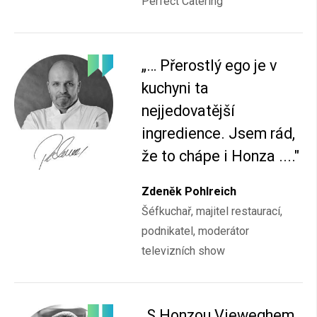
Perfect Catering
„… Přerostlý ego je v
kuchyni ta
nejjedovatější
ingredience. Jsem rád,
že to chápe i Honza ...."
Zdeněk Pohlreich
Šéfkuchař, majitel restaurací,
podnikatel, moderátor
televizních show
„S Honzou Vieweghem