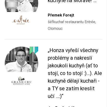
kuchyně na Moravě! …“
Přemek Forejt
šéfkuchař restaurantu Entrée,
Olomouc
„Honza vyřeší všechny
problémy a nakreslí
jakoukoli kuchyň (ať to
stojí, co to stojí :)…). Ale
kuchyně dělají kuchaři -
a TY se zatím kreslit
učí …:)“