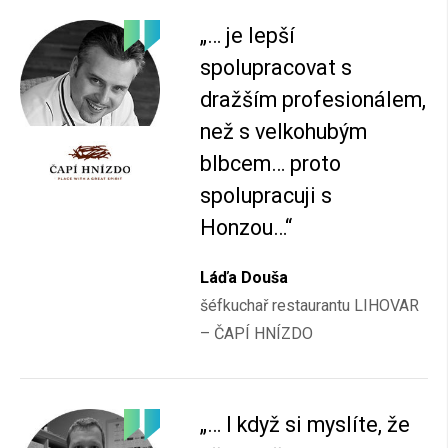
„… je lepší
spolupracovat s
dražším profesionálem,
než s velkohubým
blbcem… proto
spolupracuji s
Honzou…“
Láďa Douša
šéfkuchař restaurantu LIHOVAR
– ČAPÍ HNÍZDO
„… I když si myslíte, že