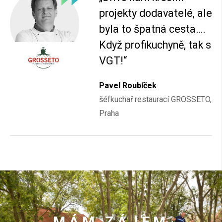
projekty dodavatelé, ale
byla to špatná cesta….
Když profikuchyně, tak s
VGT!“
Pavel Roubíček
šéfkuchař restaurací GROSSETO,
Praha
MÁM ZÁJEM