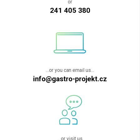
or
241 405 380
…or you can email us…
info@gastro-projekt.cz
…or visit us