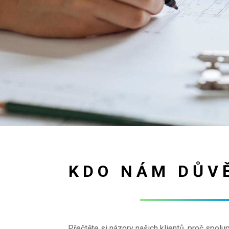
KDO NÁM DŮV
Přečtěte si názory našich klientů, proč spolu