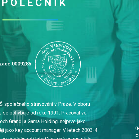
SPOLEČNÍK
izace 0009285
Š společného stravování v Praze. V oboru
 se pohybuje od roku 1991. Pracoval ve
ech Grandi a Gama Holding, nejprve jako
g
ji jako key account manager. V letech 2003-4
P
 se společností InterGast, což se mu stalo