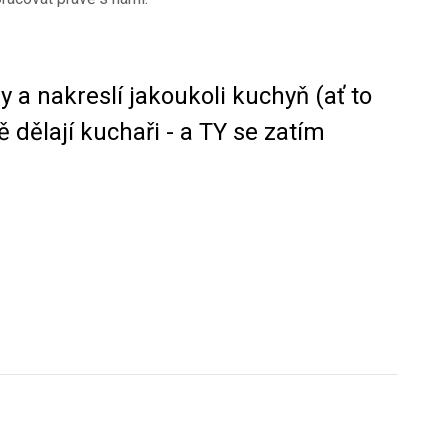
 a nakreslí jakoukoli kuchyň (ať to
ně dělají kuchaři - a TY se zatím