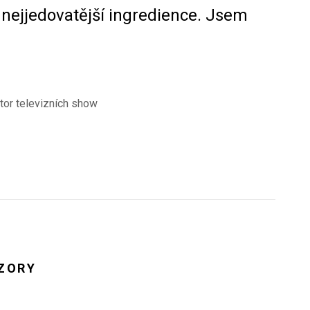
a nejjedovatější ingredience. Jsem
átor televizních show
ÁZORY