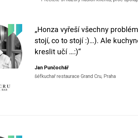
„Honza vyřeší všechny problémy
stojí, co to stojí :)…). Ale kuchy
kreslit učí …:)“
Jan Punčochář
šéfkuchař restaurace Grand Cru, Praha