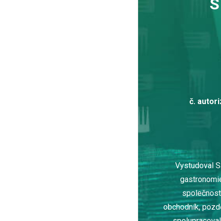
č. autor
Vystudoval S
gastronomie
společnost
obchodník, pozdě
spolupracoval