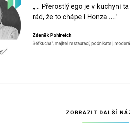
„… Přerostlý ego je v kuchyni t
rád, že to chápe i Honza ...."
Zdeněk Pohlreich
Šéfkuchař, majitel restaurací, podnikatel, moder
ZOBRAZIT DALŠÍ N