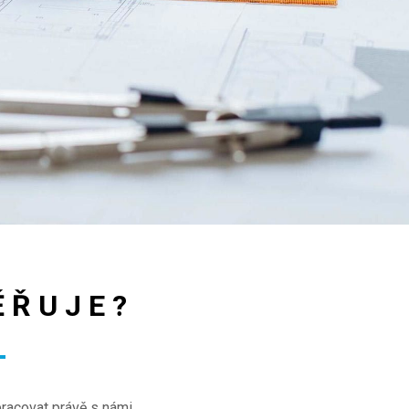
ĚŘUJE?
pracovat právě s námi.